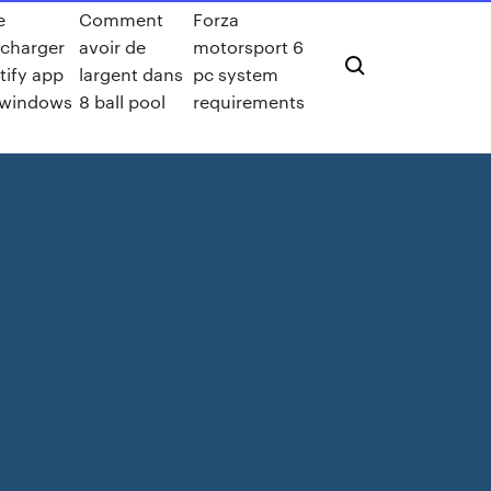
e
Comment
Forza
écharger
avoir de
motorsport 6
tify app
largent dans
pc system
 windows
8 ball pool
requirements