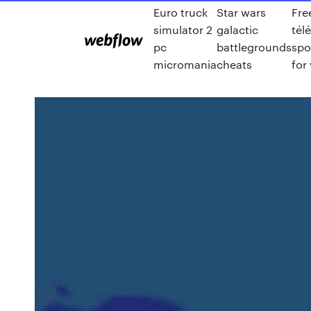
Euro truck
Star wars
Fre
simulator 2
galactic
tél
pc
battlegrounds
spo
micromania
cheats
for